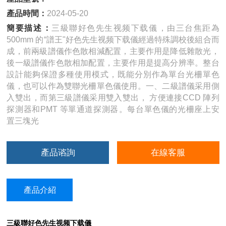
產品時間：
2024-05-20
簡要描述：
三級聯好色先生视频下载儀，由三台焦距為
500mm 的“譜王"好色先生视频下载儀經過特殊調校後組合而
成，前兩級譜儀作色散相減配置，主要作用是降低雜散光，
後一級譜儀作色散相加配置，主要作用是提高分辨率。整台
設計能夠保證多種使用模式，既能分別作為單台光柵單色
儀，也可以作為雙聯光柵單色儀使用。一、二級譜儀采用側
入雙出，而第三級譜儀采用雙入雙出， 方便連接CCD 陣列
探測器和PMT 等單通道探測器。每台單色儀的光柵座上安
置三塊光
產品谘詢
在線客服
產品介紹
三級聯好色先生视频下载儀