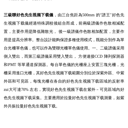
三級聯好色先生视频下载儀
，由三台焦距為500mm 的“譜王"好色先
生视频下载儀經過特殊調校後組合而成，前兩級譜儀作色散相減配
置，主要作用是降低雜散光， 後一級譜儀作色散相加配置，主要作
用是提高分辨率。整台設計能夠保證多種使用模式，既能分別作為單
台光柵單色儀，也可以作為雙聯光柵單色儀使用。一、二級譜儀采用
側入雙出，而第三級譜儀采用雙入雙出， 方便連接CCD 陣列探測器
和PMT 等單通道探測器。每台單色儀的光柵座上安置三塊光柵，光
柵采用進口光柵，其好色先生视频下载範圍分別位於深紫外區、中紫
外區和可見區，每塊光柵在各自的好色先生视频下载區域的反射率
zui大可達70% 左右，實現好色先生视频下载在紫外－可見區域內好
色先生视频下载采集。主要應用於拉曼好色先生视频下载測量，如紫
外共振拉曼好色先生视频下载。