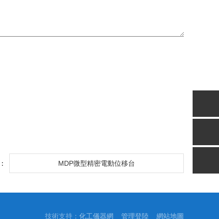
：
MDP微型精密電動位移台
技術支持：
化工儀器網
管理登陸
網站地圖