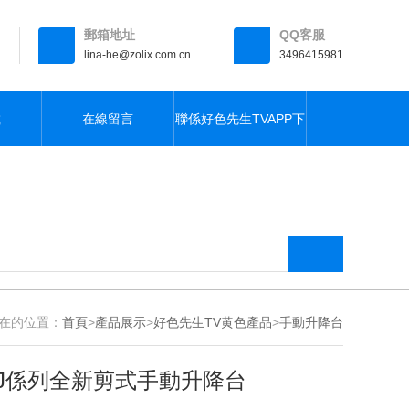
郵箱地址
QQ客服
lina-he@zolix.com.cn
3496415981
載
在線留言
聯係好色先生TVAPP下
载
在的位置：
首頁
>
產品展示
>
好色先生TV黄色產品
>
手動升降台
J係列全新剪式手動升降台