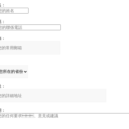
：
：
：
：
：