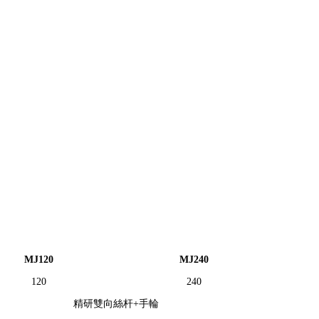
MJ120
MJ240
120
240
精研雙向絲杆+手輪