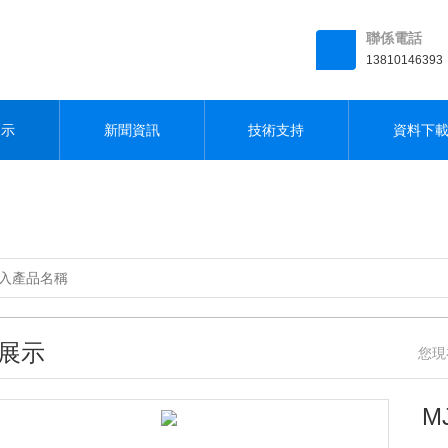
观看视频
聯係電話
13810146393
展示
新聞資訊
技術支持
資料下
展示
您現
M