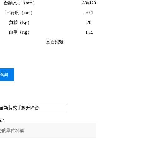
台麵尺寸（mm）
80×120
平行度（mm）
≤0.1
負載（Kg）
20
自重（Kg）
1.15
是否鎖緊
谘詢
：