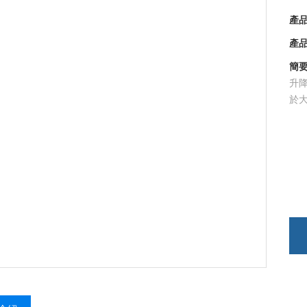
產品型
產品時
簡要描
升降
於大