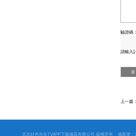
驗證碼
請輸入計
上一篇
北京好色先生TVAPP下载儀器有限公司 版權所有 備案號：