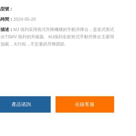
號：
間：
2024-05-20
述：
MJ 係列采用剪式升降機構的手動升降台，是老式剪式
台TSMV 係列的升級版。MJ係列全新剪式手動升降台主要用
負載，大行程，不定量的升降調節。
產品谘詢
在線客服