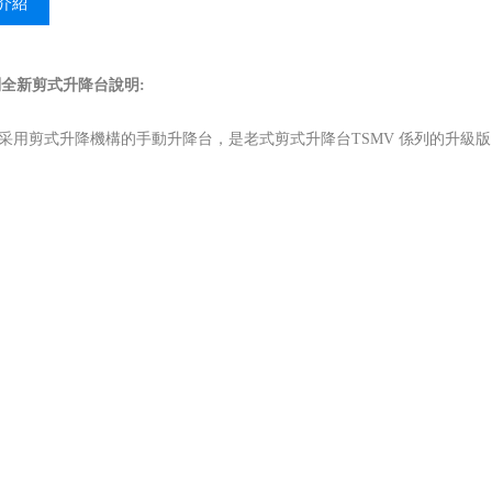
介紹
列
全新剪式升降台
說明:
列采用剪式升降機構的手動升降台，是老式剪式升降台TSMV 係列的升級版。