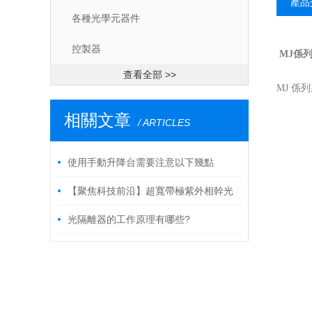
產品
各種光學元器件
控製器
MJ
係
查看全部 >>
MJ 係
相關文章
/ ARTICLES
使用手動升降台需要注意以下幾點
【聚焦科技前沿】超寬帶極紫外相幹光
源--高次諧波
光隔離器的工作原理有哪些?