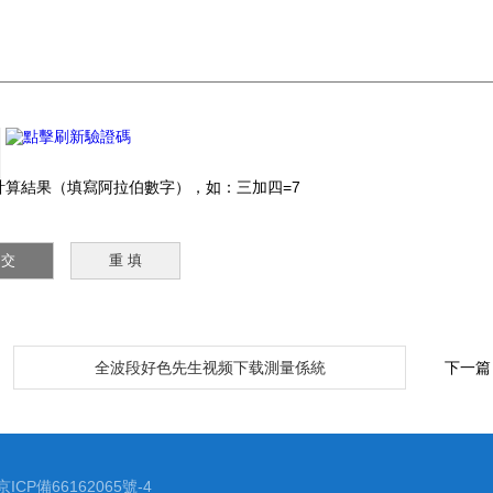
：
算結果（填寫阿拉伯數字），如：三加四=7
：
全波段好色先生视频下载測量係統
下一篇
京ICP備66162065號-4