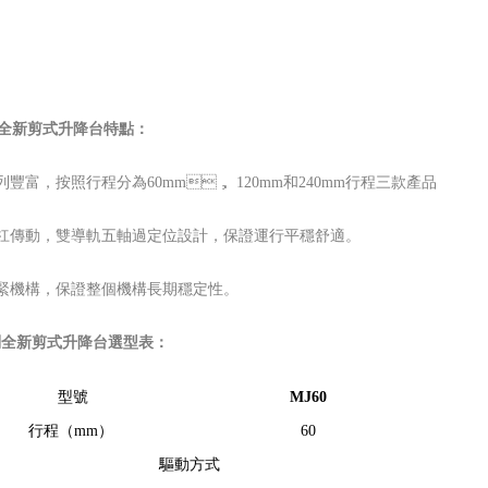
全新剪式升降台
特點：
豐富，按照行程分為60mm， 120mm和240mm行程三款產品
傳動，雙導軌五軸過定位設計，保證運行平穩舒適。
機構，保證整個機構長期穩定性。
列
全新剪式升降台
選型表：
型號
MJ60
行程（mm）
60
驅動方式