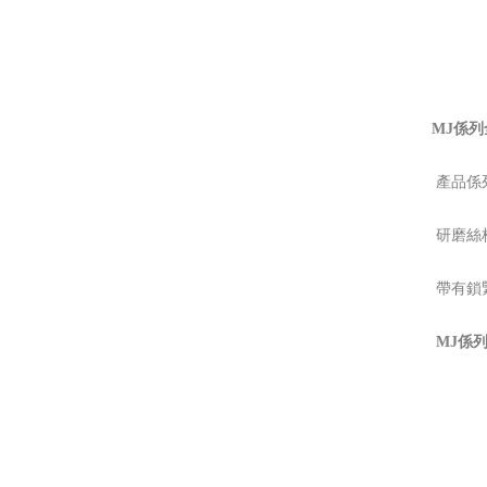
MJ
係列
產品係列
研磨絲杠
帶有鎖緊
MJ
係